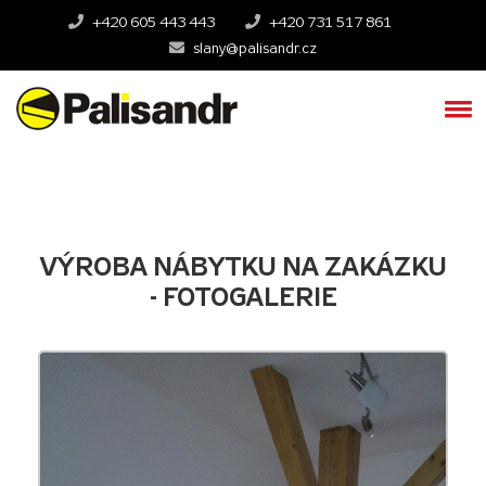
+420 605 443 443
+420 731 517 861
slany@palisandr.cz
VÝROBA NÁBYTKU NA ZAKÁZKU
- FOTOGALERIE